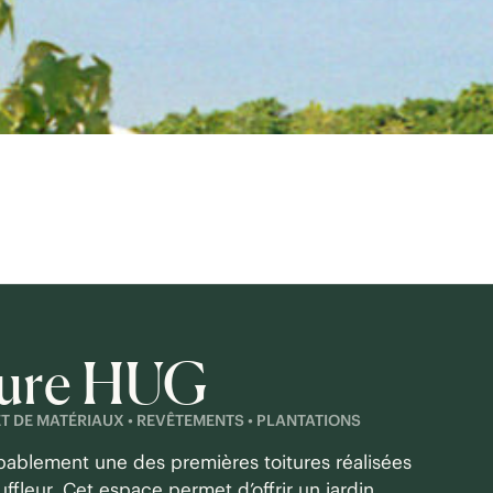
ture HUG
T DE MATÉRIAUX • REVÊTEMENTS • PLANTATIONS
bablement une des premières toitures réalisées
uffleur. Cet espace permet d’offrir un jardin